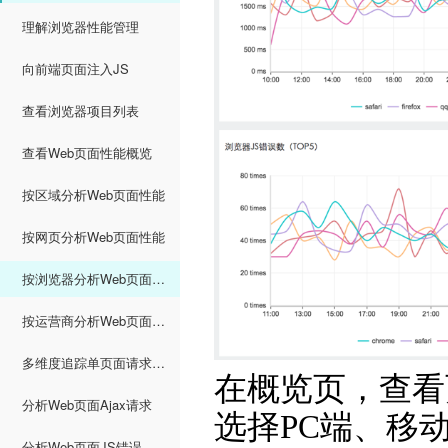
理解浏览器性能管理
向前端页面注入JS
查看浏览器项目列表
查看Web页面性能概览
按区域分析Web页面性能
按网页分析Web页面性能
按浏览器分析Web页面性能
按运营商分析Web页面性能
多维度追踪单页面请求性能
在概览页，查看
分析Web页面Ajax请求
选择PC端、移
分析Web页面JS错误