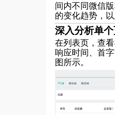
间内不同微信版
的变化趋势，以
深入分析单个
在列表页，查看
响应时间、首字
图所示。