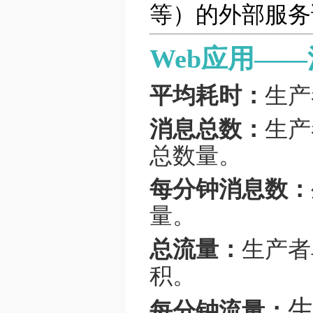
等）的外部服务
Web应用—
平均耗时：
生产
消息总数：
生产
总数量。
每分钟消息数：
量。
总流量：
生产者
积。
每分钟流量：