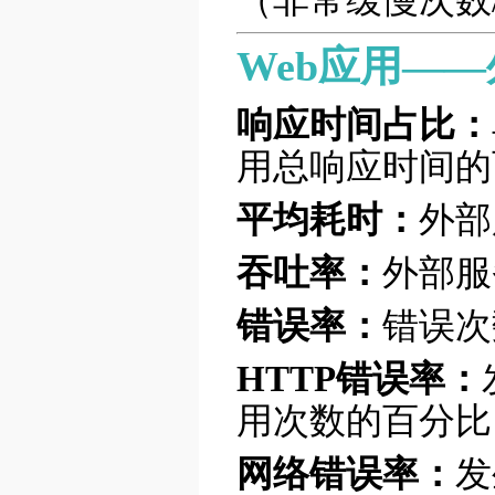
Web应用—
响应时间占比：
用
总响应时间
平均耗时：
外部
吞吐率：
外部
错误率：
错误
HTTP错误率：
用次数的百分
网络错误率：
发