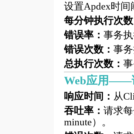
设置Apdex
每分钟执行次数
错误率：
事务
错误次数：
事
总执行次数：
Web应用—
响应时间：
从C
吞吐率：
请求每分
minute）。