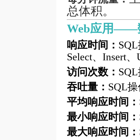
总体积。
Web应用—
响应时间：
SQ
Select、Inser
访问次数：
SQ
吞吐量：
SQL
平均响应时间：
最小响应时间：
最大响应时间：