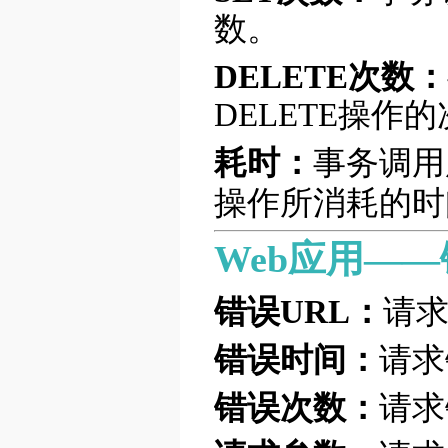
数。
DELETE次数：
DELETE操
耗时：
事务调用
操作所消耗的时
Web应用—
错误URL：
请
错误时间：
请
错误次数：
请