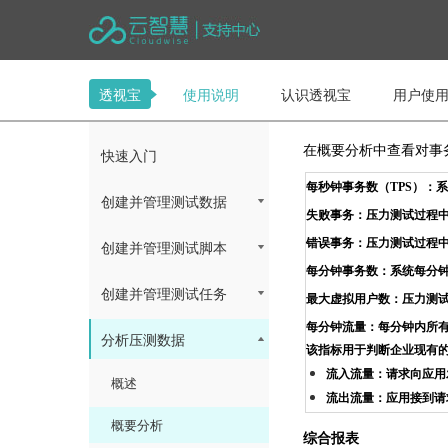
透视宝
使用说明
认识透视宝
用户使
在概要分析中查看对事
快速入门
每秒钟事务数（TPS）：
创建并管理测试数据
失败事务：压力测试过程中，发
错误事务：压力测试过程
创建并管理测试脚本
每分钟事务数：系统每分
创建并管理测试任务
最大虚拟用户数：压力测
每分钟流量：
每
分钟内所
分析压测数据
该指标用于判断企业现有
流入流量：
请求向应用
概述
流出流量：
应用接到请
概要分析
综合报表